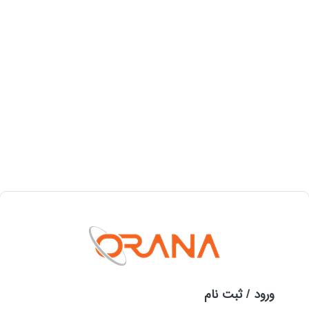
بلاگ
تماس با ما
ات
تماس با ما
 اورانا
تماس با ما
ی از آخرین تخفیفات و فروش ویژه با ما همراه
جهت مشاوره و تماس 
تماس حاصل فرمایید.
عضویت در خبرنامه
پشتیبانی و فروش : 377
ورود / ثبت نام
های اجتماعی
دفتر مرکزی: 90003098