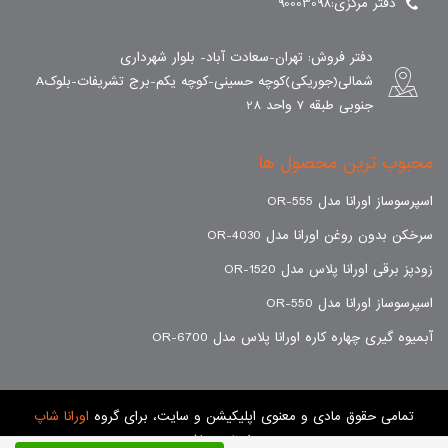
دفتر مرکزی:90003098
دفتر فروش: تهران-سعادت آباد- بلوار شهرداری
شمالی(جوریکی)کوچه حسینی-کوچه یکم-برج تشریفات-بلوکA
جنوبی طبقه 7 واحد 28
محبوب ترین محصول ها
اسپرسوساز اورانا مدل OR-555
سرخکن بدون روغن اورانا مدل OR-4030
زودپز برقی اورانا پلاس مدل OR-1520
اسپرسوساز اورانا مدل OR-550
آبمیوه گیری چهاره کاره اورانا پلاس مدل OR-6700
تمامی حقوق مادی و معنوی اپلیکیشن و سایت، برای گروه
اورانا شاپ
محفوظ می‌باشد.