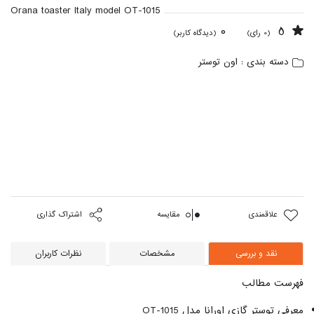
Orana toaster Italy model OT-1015
0
5
(0 رای)
(دیدگاه کاربر)
اون توستر
دسته بندی :
علاقمندی
مقایسه
اشتراک گذاری
نقد و بررسی
مشخصات
نظرات کاربران
فهرست مطالب
معرفی توستر گازی اورانا مدل OT-1015