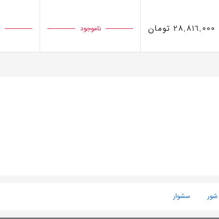
28,816,000 تومان
ناموجود
 شور
سشوار