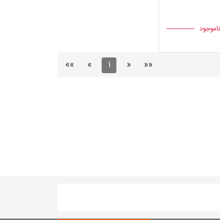
ناموجود
»»
»
1
«
««