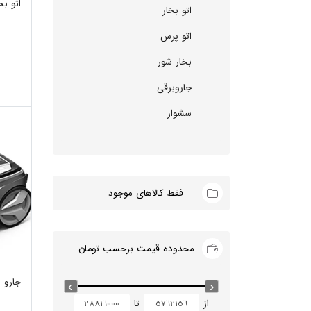
اتو بخار
اتو بخار
اتو پرس
بخار شور
جاروبرقی
سشوار
فقط کالاهای موجود
محدوده قیمت برحسب تومان
جارو برق
از
تا