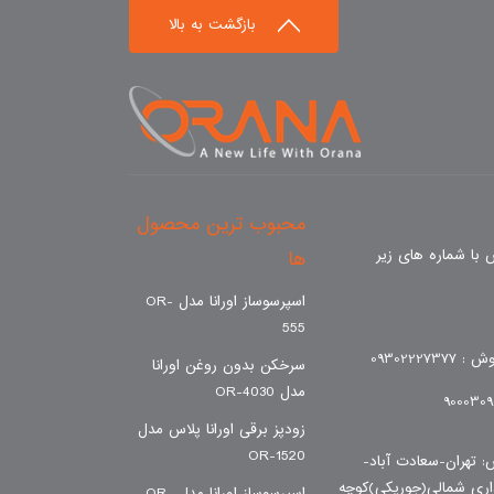
بازگشت به بالا
محبوب ترین محصول
با شماره های زیر
ها
اسپرسوساز اورانا مدل OR-
555
09302227
سرخکن بدون روغن اورانا
مدل OR-4030
زودپز برقی اورانا پلاس مدل
OR-1520
: تهران-سعادت آباد-
داری شمالی(جوریکی)کوچه
اسپرسوساز اورانا مدل OR-