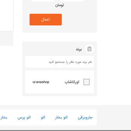
تومان
اعمال
برند
oranashop
اوراناشاپ
جاروبرقی
اتو بخار
اتو
اتو پرس
بخار