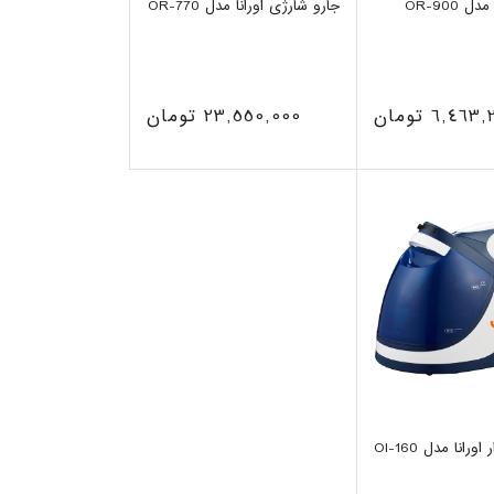
 OR-900
جارو شارژی اورانا مدل OR-770
6,46 تومان
23,550,000 تومان
رانا مدل OI-160