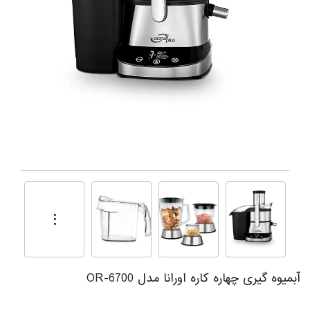
آبمیوه گیری چهاره کاره اورانا مدل OR-6700