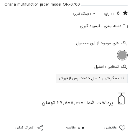
Orana multifunction juicer model OR-6700
0
5
(0 رای)
(دیدگاه کاربر)
آبمیوه گیری
دسته بندی :
رنگ های موجود از این محصول
رنگ انتخابی :
استیل
24 ماه گارانتی و 5 سال خدمات پس از فروش
پرداخت شما :
27,808,000 تومان
علاقمندی
مقایسه
اشتراک گذاری