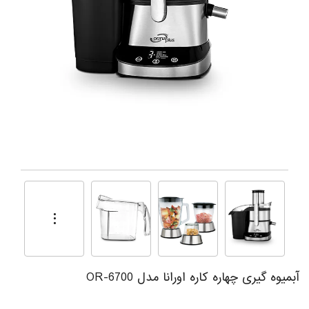
آبمیوه گیری چهاره کاره اورانا مدل OR-6700