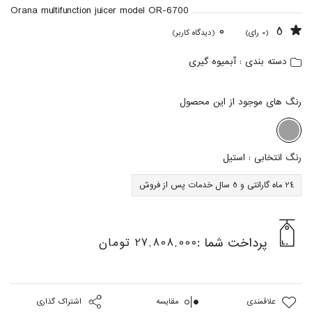
Orana multifunction juicer model OR-6700
0
5
(0 رای)
(دیدگاه کاربر)
آبمیوه گیری
دسته بندی :
رنگ های موجود از این محصول
رنگ انتخابی :
استیل
24 ماه گارانتی و 5 سال خدمات پس از فروش
پرداخت شما :
27,808,000 تومان
علاقمندی
مقایسه
اشتراک گذاری