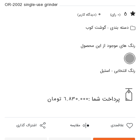
OR-2002 single-use grinder
0
5
(0 رای)
(دیدگاه کاربر)
گوشت کوب
دسته بندی :
رنگ های موجود از این محصول
رنگ انتخابی :
استیل
پرداخت شما :
6,830,000 تومان
علاقمندی
مقایسه
اشتراک گذاری