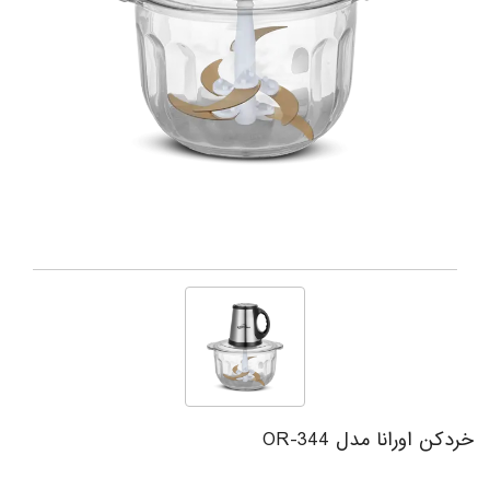
خردکن اورانا مدل OR-344