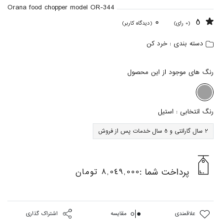
Orana food chopper model OR-344
0
5
(0 رای)
(دیدگاه کاربر)
خرد کن
دسته بندی :
رنگ های موجود از این محصول
رنگ انتخابی :
استیل
2 سال گارانتی و 5 سال خدمات پس از فروش
پرداخت شما :
8,049,000 تومان
علاقمندی
مقایسه
اشتراک گذاری