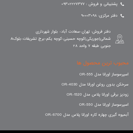
پشتیبانی و فروش : 09302227377
دفتر مرکزی: 90003098
دفتر فروش: تهران-سعادت آباد- بلوار شهرداری
شمالی(جوریکی)کوچه حسینی-کوچه یکم-برج تشریفات-بلوکA
جنوبی طبقه 7 واحد 28
محبوب ترین محصول ها
اسپرسوساز اورانا مدل OR-555
سرخکن بدون روغن اورانا مدل OR-4030
زودپز برقی اورانا پلاس مدل OR-1520
اسپرسوساز اورانا مدل OR-550
آبمیوه گیری چهاره کاره اورانا پلاس مدل OR-6700