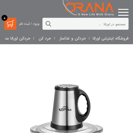
0
ورود / ثبت نام
فروشگاه اینترنتی اورانا
خردکن و غذاساز
خرد کن
خردکن اورانا مدل OR-344