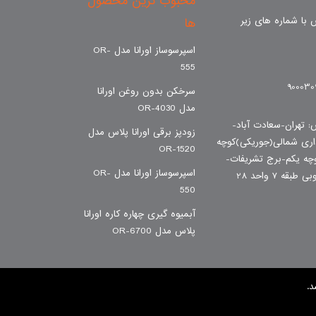
محبوب ترین محصول
با شماره های زیر
ها
اسپرسوساز اورانا مدل OR-
555
سرخکن بدون روغن اورانا
مدل OR-4030
: تهران-سعادت آباد-
زودپز برقی اورانا پلاس مدل
داری شمالی(جوریکی)کوچه
OR-1520
ه یکم-برج تشریفات-
اسپرسوساز اورانا مدل OR-
550
آبمیوه گیری چهاره کاره اورانا
پلاس مدل OR-6700
.