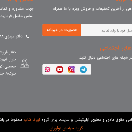
ی از آخرین تخفیفات و فروش ویژه با ما همراه
جهت مشاوره و تماس 
تماس حاصل فرمایید.
عضویت در خبرنامه
دفتر مرکزی:90003098
های اجتماعی
دفتر فروش
 در شبکه های اجتماعی دنبال کنید.
بلوار شهر
حسینی-کوچ
بلوکA جنوبی طبقه 7 واحد 28
امی حقوق مادی و معنوی اپلیکیشن و سایت، برای گروه
اورانا شاپ
محفوظ می‌باشد
گروه طراحان نوآوران