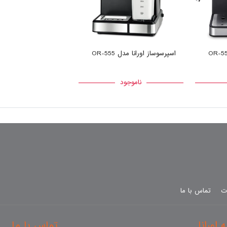
اسپرسوساز اورانا مدل OR-555
ناموجود
ات
تماس با ما
 اورانا
تماس با ما