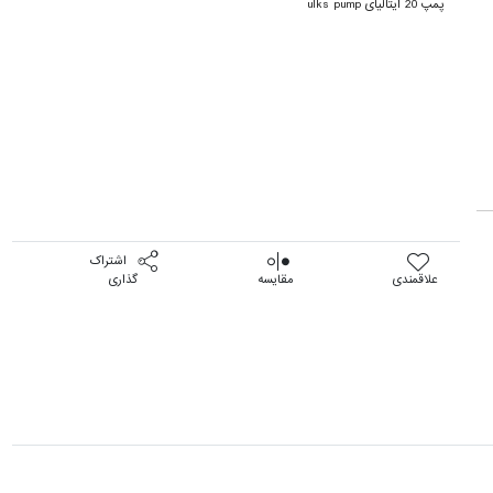
پمپ 20 ایتالیای ulks pump
اشتراک
علاقمندی
مقایسه
گذاری