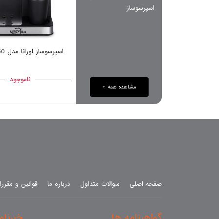
اسپرسوساز
اسپرسوساز اورانا مدل OR-550
ناموجود
مشاهده همه +
صفحه اصلی
سوالات متداول
درباره ما
قوانین و مقرر
گواهینامه ها
خبرنامه