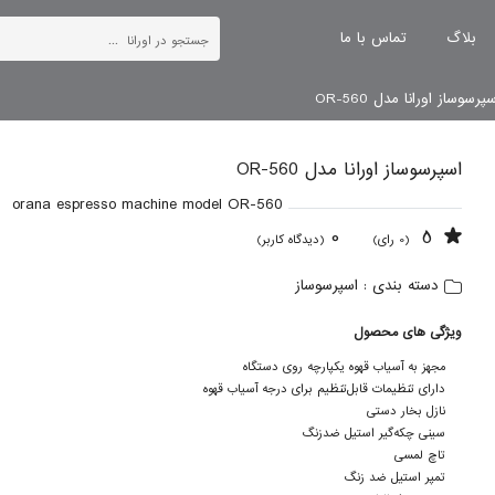
بلاگ
تماس با ما
رسوساز اورانا مدل OR-560
اسپرسوساز اورانا مدل OR-560
orana espresso machine model OR-560
0
5
(0 رای)
(دیدگاه کاربر)
اسپرسوساز
دسته بندی :
ویژگی های محصول
مجهز به آسیاب قهوه یکپارچه روی دستگاه
دارای تنظیمات قابل‌تنظیم برای درجه آسیاب قهوه
نازل بخار دستی
سینی چکه‌گیر استیل ضدزنگ
تاچ لمسی
تمپر استیل ضد زنگ