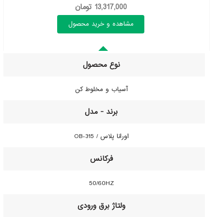
13,317,000 تومان
مشاهده و خرید محصول
آسیاب و مخلوط کن
اورانا پلاس / OB-315
50/60HZ