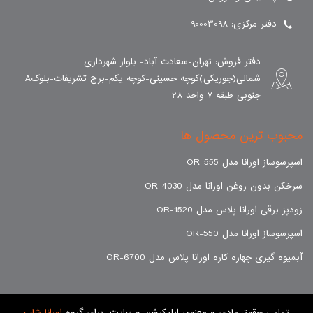
دفتر مرکزی: 90003098
دفتر فروش: تهران-سعادت آباد- بلوار شهرداری
شمالی(جوریکی)کوچه حسینی-کوچه یکم-برج تشریفات-بلوکA
جنوبی طبقه 7 واحد 28
محبوب ترین محصول ها
اسپرسوساز اورانا مدل OR-555
سرخکن بدون روغن اورانا مدل OR-4030
زودپز برقی اورانا پلاس مدل OR-1520
اسپرسوساز اورانا مدل OR-550
آبمیوه گیری چهاره کاره اورانا پلاس مدل OR-6700
تمامی حقوق مادی و معنوی اپلیکیشن و سایت، برای گروه
اورانا شاپ