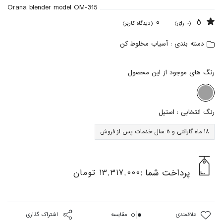
Orana blender model OM-315
0
5
(0 رای)
(دیدگاه کاربر)
آسیاب مخلوط کن
دسته بندی :
رنگ های موجود از این محصول
رنگ انتخابی :
استیل
18 ماه گارانتی و 5 سال خدمات پس از فروش
پرداخت شما :
13,317,000 تومان
علاقمندی
مقایسه
اشتراک گذاری