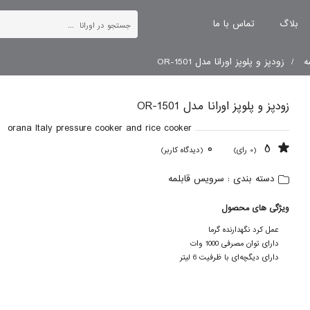
بلاگ
تماس با ما
ه
زودپز و پلوپز اورانا مدل OR-1501
زودپز و پلوپز اورانا مدل OR-1501
orana Italy pressure cooker and rice cooker
0
5
(0 رای)
(دیدگاه کاربر)
سرویس قابلمه
دسته بندی :
ویژگی های محصول
عمل کرد نگهدارنده گرما
دارای توان مصرفی 1000 وات
دارای دیگچه‌ای با ظرفیت 6 لیتر