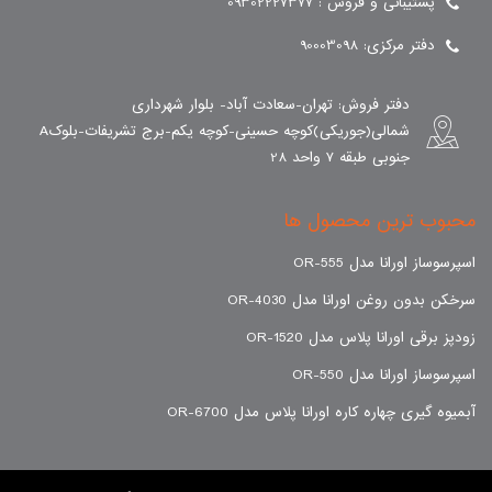
پشتیبانی و فروش : 09302227377
دفتر مرکزی: 90003098
دفتر فروش: تهران-سعادت آباد- بلوار شهرداری
شمالی(جوریکی)کوچه حسینی-کوچه یکم-برج تشریفات-بلوکA
جنوبی طبقه 7 واحد 28
محبوب ترین محصول ها
اسپرسوساز اورانا مدل OR-555
سرخکن بدون روغن اورانا مدل OR-4030
زودپز برقی اورانا پلاس مدل OR-1520
اسپرسوساز اورانا مدل OR-550
آبمیوه گیری چهاره کاره اورانا پلاس مدل OR-6700