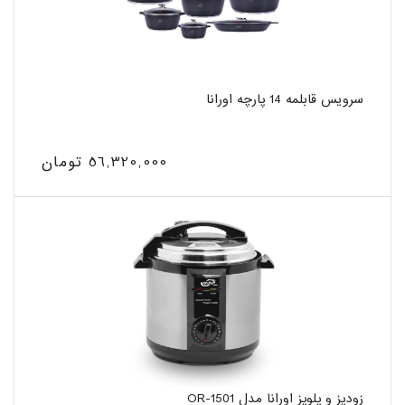
سرویس قابلمه 14 پارچه اورانا
56,320,000 تومان
زودپز و پلوپز اورانا مدل OR-1501