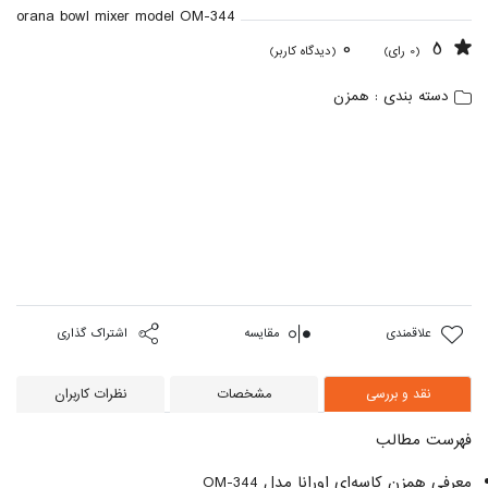
orana bowl mixer model OM-344
0
5
(0 رای)
(دیدگاه کاربر)
همزن
دسته بندی :
علاقمندی
مقایسه
اشتراک گذاری
نقد و بررسی
مشخصات
نظرات کاربران
فهرست مطالب
معرفی همزن کاسه‌ای اورانا مدل OM-344