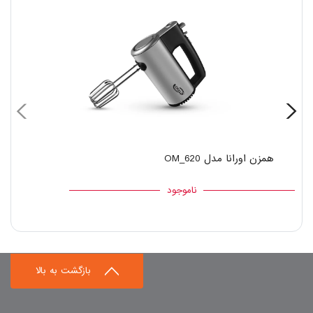
همزن اورانا مدل OM_620
ناموجود
بازگشت به بالا