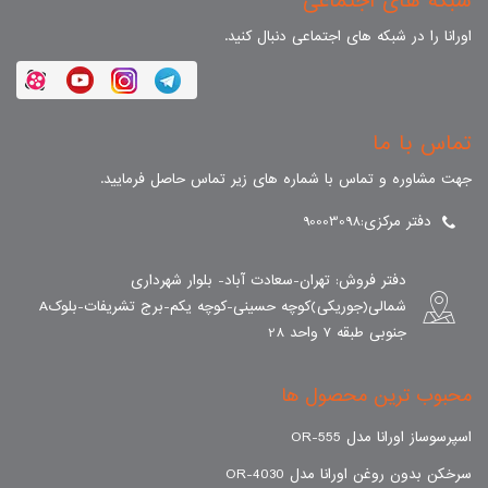
شبکه های اجتماعی
اورانا را در شبکه های اجتماعی دنبال کنید.
تماس با ما
جهت مشاوره و تماس با شماره های زیر تماس حاصل فرمایید.
دفتر مرکزی:90003098
دفتر فروش: تهران-سعادت آباد- بلوار شهرداری
شمالی(جوریکی)کوچه حسینی-کوچه یکم-برج تشریفات-بلوکA
جنوبی طبقه 7 واحد 28
محبوب ترین محصول ها
اسپرسوساز اورانا مدل OR-555
سرخکن بدون روغن اورانا مدل OR-4030