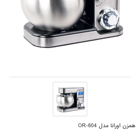
همزن اورانا مدل OR-604