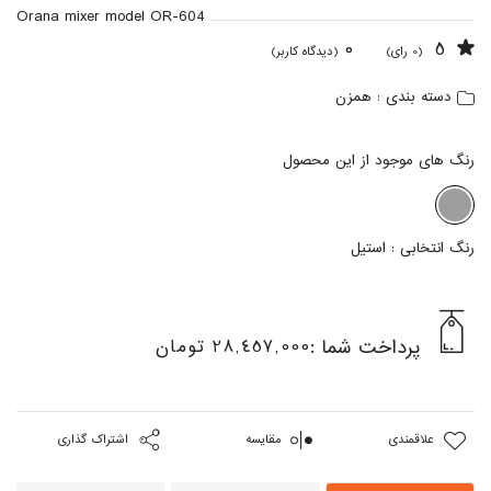
Orana mixer model OR-604
0
5
(0 رای)
(دیدگاه کاربر)
همزن
دسته بندی :
رنگ های موجود از این محصول
رنگ انتخابی :
استیل
پرداخت شما :
28,457,000 تومان
علاقمندی
مقایسه
اشتراک گذاری