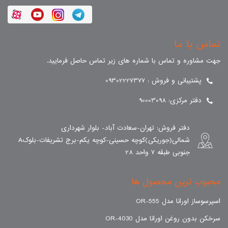
تماس با ما
جهت مشاوره و تماس با شماره های زیر تماس حاصل فرمایید.
پشتیبانی و فروش : 09302227377
دفتر مرکزی: 90003098
دفتر فروش: تهران-سعادت آباد- بلوار شهرداری
شمالی(جوریکی)کوچه حسینی-کوچه یکم-برج تشریفات-بلوکA
جنوبی طبقه 7 واحد 28
محبوب ترین محصول ها
اسپرسوساز اورانا مدل OR-555
سرخکن بدون روغن اورانا مدل OR-4030