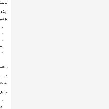
لباسش
اینکه
توضیح
می
راهنم
در را
نکات 
مزایا
ان