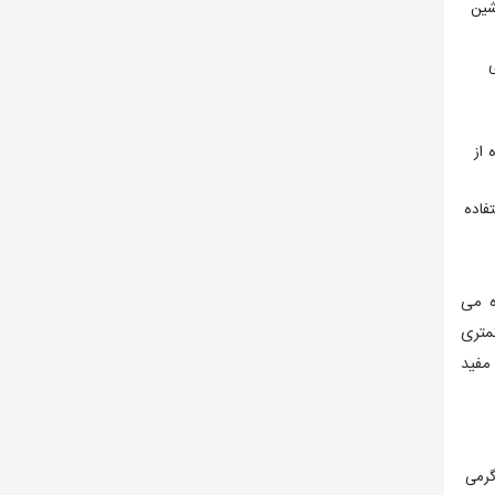
شین
 از
فاده
ه می
متری
مفید
ظرفیت بالای آنهاست که تا 9 کیلو گرمی