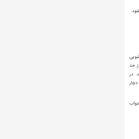
ود.
شویی
ز حد
. در
دچار
جواب