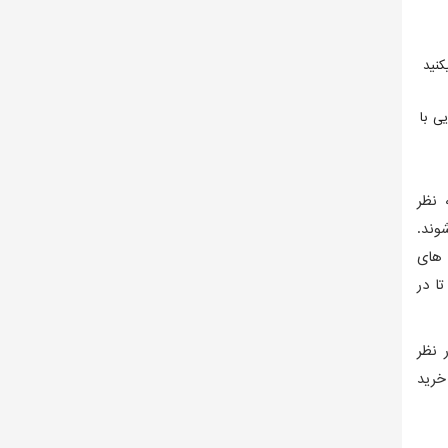
کنید
یی با
 نظر
وند.
 های
ا در
 نظر
خرید