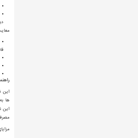
دی
معایب
قا
راهنم
این ن
ها به
این ن
مصرف 
مزایا