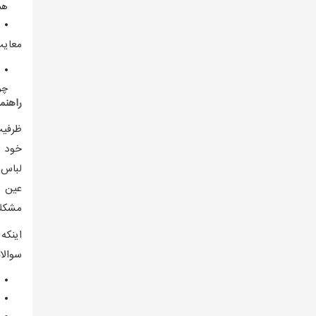
هم
معایب
چر
راهنم
ظرفیت
خود ب
لباس 
عین ح
مشکلا
اینکه
سوالات