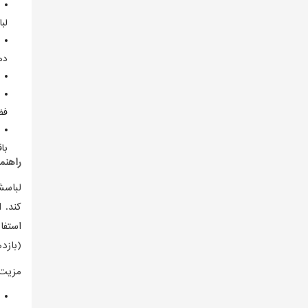
لب
ده
فض
باق
راهنم
لباسش
کند. 
استفا
(بازده
مزیت 