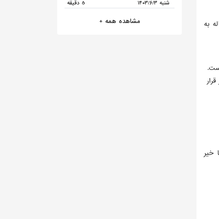
۱۴۰۳/۶/۳ شنبه
5 دقیقه
مشاهده همه +
ه به
ست.
قرار
 خیر