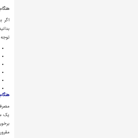
هنگام
اگر ب
بدانی
توجه 
هنگام
مصرف 
یک سا
برخور
مقرون