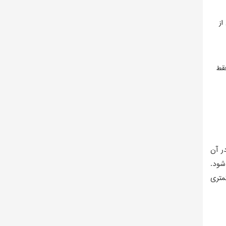
از
فقط
ر آن
شود.
متری