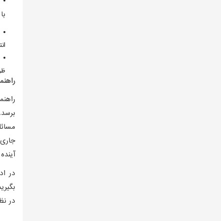
با
انتخا
ظرفیت 6 یا
راهنم
راهنم
برسد.
مسائل
جاری 
آینده
در اد
بگیری
در نظ