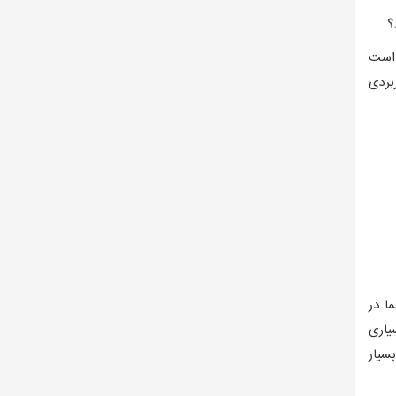
؟
 است
بردی
ا در
یاری
سیار