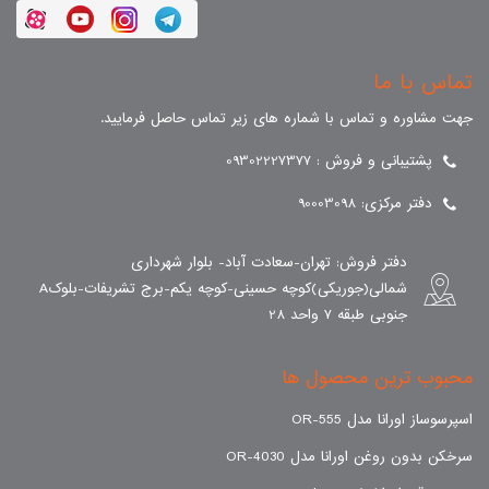
تماس با ما
جهت مشاوره و تماس با شماره های زیر تماس حاصل فرمایید.
پشتیبانی و فروش : 09302227377
دفتر مرکزی: 90003098
دفتر فروش: تهران-سعادت آباد- بلوار شهرداری
شمالی(جوریکی)کوچه حسینی-کوچه یکم-برج تشریفات-بلوکA
جنوبی طبقه 7 واحد 28
محبوب ترین محصول ها
اسپرسوساز اورانا مدل OR-555
سرخکن بدون روغن اورانا مدل OR-4030