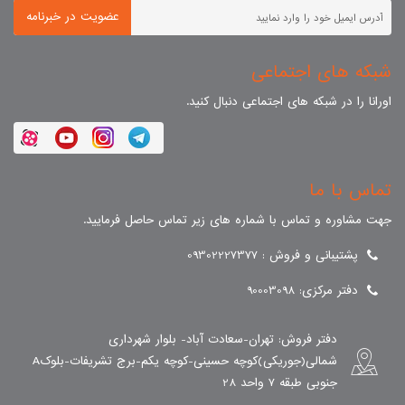
عضویت در خبرنامه
شبکه های اجتماعی
اورانا را در شبکه های اجتماعی دنبال کنید.
تماس با ما
جهت مشاوره و تماس با شماره های زیر تماس حاصل فرمایید.
پشتیبانی و فروش : 09302227377
دفتر مرکزی: 90003098
دفتر فروش: تهران-سعادت آباد- بلوار شهرداری
شمالی(جوریکی)کوچه حسینی-کوچه یکم-برج تشریفات-بلوکA
جنوبی طبقه 7 واحد 28