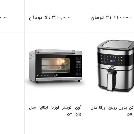
31,660,000 تومان
56,320,000 تومان
2,000
ن بدون روغن اورانا مدل
آون توستر اورانا ایتالیا مدل
OT-1015
OR-