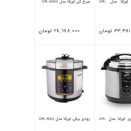
اون توستر اورانا مدل OR-
سرخ کن اورانا مدل OR-4050
33,3 تومان
24,648,000 تومان
زودپز و پلوپز اورانا مدل OR-
زودپز برقی اورانا مدل OR-1520