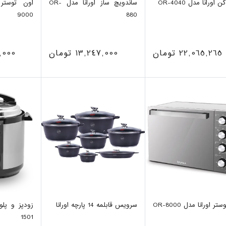
اورانا مدل OR-4040
ساندویچ ساز اورانا مدل OR-
9000
880
22,065,265 تومان
13,247,000 تومان
51,000
ر اورانا مدل OR-8000
سرویس قابلمه 14 پارچه اورانا
1501