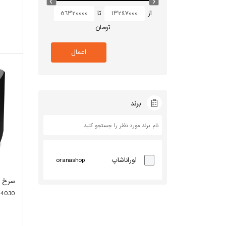
از
تا
تومان
اعمال
برند
oranashop
اوراناشاپ
سرخ ک
4030